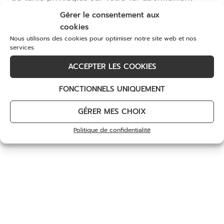
249
€
175
€
pour découvrir ou redécouvrir notre golf et tous
Gérer le consentement aux
ses services.
cookies
Choix des options
Choix des options
Nous utilisons des cookies pour optimiser notre site web et nos
DÉCOUVREZ
services.
ACCEPTER LES COOKIES
FONCTIONNELS UNIQUEMENT
GÉRER MES CHOIX
Politique de confidentialité
Pass Golf en baie du
Chèque Cadeau de 60€
Mont-Saint-Michel
60
€
150
€
Choix des options
Choix des options