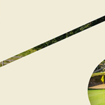
Escapade Golf
359
€