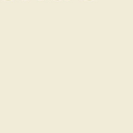
Livraison gratuite
Paiement sécurisé
Bon cadeau valable 24 mois
Description
Description
Hébergement : 1 nuit en chambre double
Petit déjeuner, buffet continental
1 green fee pour notre parcours 18 trous par
personne (à réserver)
Wifi gratuit
Accès à la salle de fitness et piscine extérieure
chauffée