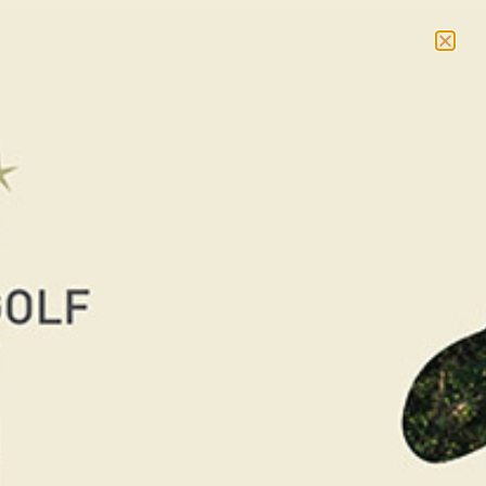
NOUVEAU : massages et cours collectifs –
En savoir
plus
RÉSERVER
Accueil
/
La Boutique Cadeaux
/
Cadeaux
Golf
/ Escapade Golf