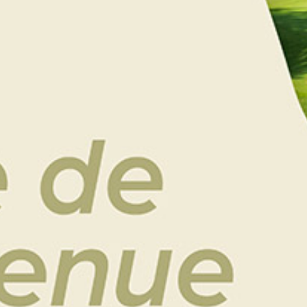
Une Escapade Golf pour 2 personnes dans un écrin
de verdure…
1 nuit pour 2 personnes, petits déjeuners inclus
1 green fee 18 trous par personne.
Voir le détail du séjour ci-dessous
Choisissez le format de bon cadeau
Aidez-moi à choisir
Bon cadeau (par courrier)
e-Bon cadeau (par email)
AJOUTER AU PANIER
Catégorie :
Cadeaux Golf