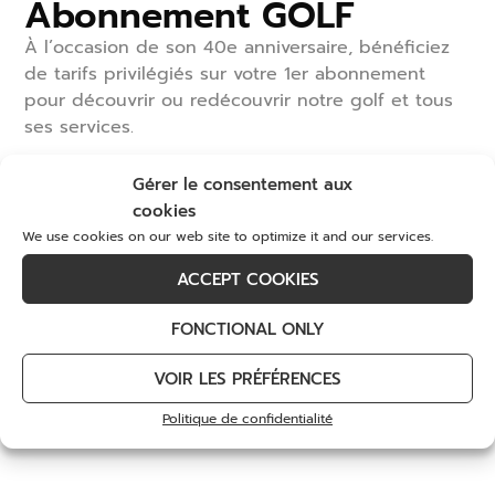
Abonnement GOLF
À l’occasion de son 40
e
anniversaire, bénéficiez
de tarifs privilégiés sur votre 1
er
abonnement
pour découvrir ou redécouvrir notre golf et tous
Welcome to the
ses services.
Virgule restaurant
DÉCOUVREZ
Gérer le consentement aux
cookies
We use cookies on our web site to optimize it and our services.
ACCEPT COOKIES
FONCTIONAL ONLY
VOIR LES PRÉFÉRENCES
Politique de confidentialité