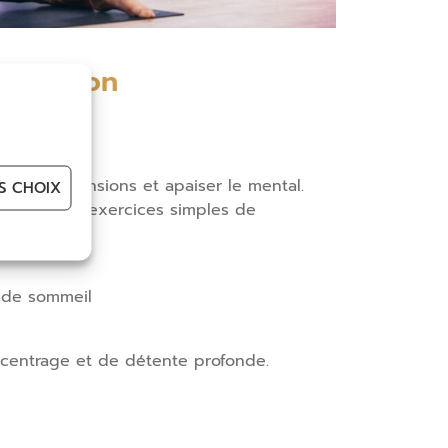
éditation
âcher les tensions et apaiser le mental.
S CHOIX
uidée et des exercices simples de
e :
é de sommeil
centrage et de détente profonde.