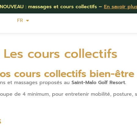
NOUVEAU : massages et cours collectifs –
En savoir plu
FR
EN
Les cours collectifs
s cours collectifs bien-être
oins et massages proposés au
Saint-Malo Golf Resort.
roupe de 4 minimum, pour entretenir mobilité, posture, s
s