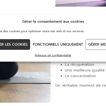
Relaxation & M
Gérer le consentement aux cookies
1 heure – 20€
ns des cookies pour optimiser notre site web et nos services.
Un temps pour ralentir, rel
ER LES COOKIES
FONCTIONNELS UNIQUEMENT
GÉRER ME
À travers la respiration g
relaxation, la séance favoris
Politique de confidentialité
La récupération
Une meilleure qualit
La concentration
Un véritable moment de re