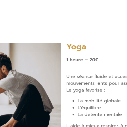
Yoga
1 heure – 20€
Une séance fluide et access
mouvements lents pour asso
Le yoga favorise :
La mobilité globale
L’équilibre
La détente mentale
Il aide à mieux respirer, à