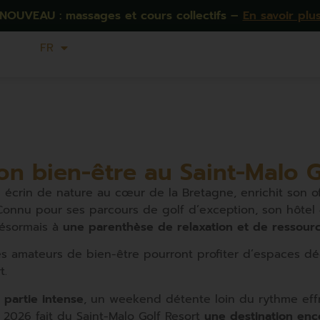
NOUVEAU : massages et cours collectifs –
En savoir plu
FR
EN
n bien-être au Saint-Malo G
le écrin de nature au cœur de la Bretagne, enrichit son
 Connu pour ses parcours de golf d’exception, son hôtel 
désormais à
une parenthèse de relaxation et de ressou
les amateurs de bien-être pourront profiter d’espaces dé
t.
partie intense
, un weekend détente loin du rythme eff
 2026 fait du Saint-Malo Golf Resort
une destination enc