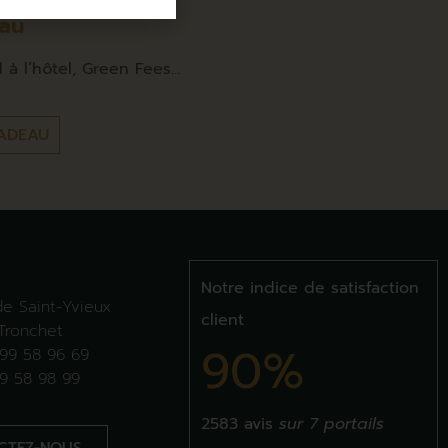
au
à l’hôtel, Green Fees…
ADEAU
Notre indice de satisfaction
e Saint-Yvieux
client
Tronchet
90%
99 58 96 69
9 58 98 99
2583 avis
sur 7 portails