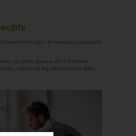
ectifs
faitement les soins et massages proposés
 tous, en petit groupe de 4 minimum,
osture, souffle et équilibre mental dans