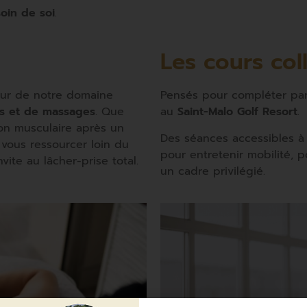
oin de soi
.
Les cours coll
œur de notre domaine
Pensés pour compléter par
ns et de massages
. Que
au
Saint-Malo Golf Resort
.
ion musculaire après un
Des séances accessibles à
vous ressourcer loin du
pour entretenir mobilité, p
vite au lâcher-prise total.
un cadre privilégié.