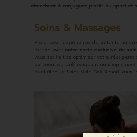
cherchent à conjuguer plaisir du sport et s
Soins & Massages
Prolongez l’expérience de détente au c
breton avec
notre carte exclusive de soi
vous souhaitiez optimiser votre récupérat
parcours de golf exigeant ou simplement 
quotidien, le Saint-Malo Golf Resort vous in