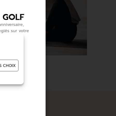
 GOLF
nniversaire,
égiés sur votre
uvrir ou
 tous ses
S CHOIX
DÉCOUVREZ