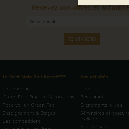
Recevez nos offres et actualit
Email
*
Le Saint-Malo Golf Resort****
Nos activités
Les parcours
Hôtel
Green Fee, Practice & Locations
Restaurant
Réserver un Green Fee
Evénements privés
Enseignement & Stages
Séminaires et déjeun
d’affaires
Les compétitions
Nos espaces