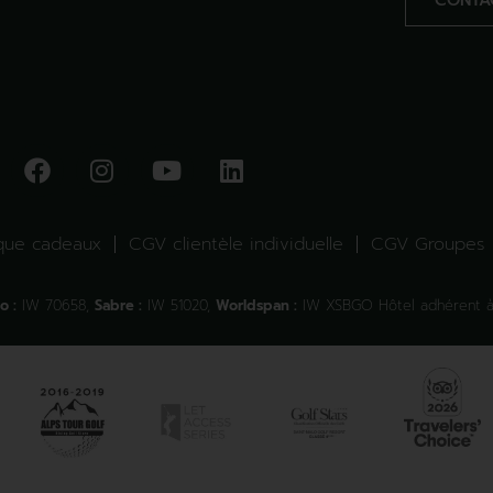
CONTA
que cadeaux
CGV clientèle individuelle
CGV Groupes
o :
IW 70658,
Sabre :
IW 51020,
Worldspan :
IW XSBGO Hôtel adhérent à