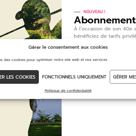
NOUVEAU !
Abonnement
À l’occasion de son 40
e
a
bénéficiez de tarifs privil
1
er
abonnement pour déco
Gérer le consentement aux cookies
redécouvrir notre golf et
services.
ns des cookies pour optimiser notre site web et nos services.
DÉCOUVREZ
ER LES COOKIES
FONCTIONNELS UNIQUEMENT
GÉRER ME
Politique de confidentialité