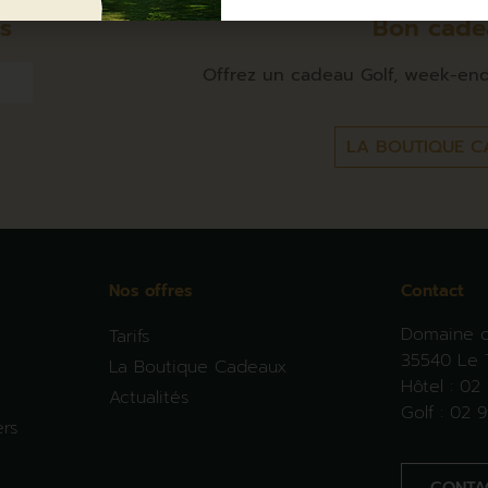
és
Bon cade
Offrez un cadeau Golf, week-end 
LA BOUTIQUE C
Nos offres
Contact
Domaine d
Tarifs
35540 Le 
La Boutique Cadeaux
Hôtel :
02 
Actualités
Golf :
02 9
ers