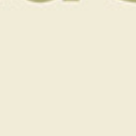
Saint-Malo Golf Pass
67
€
–
129
€
Le Saint-Malo Golf Resort**** vous propose ce Golf
Pass comprenant :
Un déjeuner (formule 2 plats)
Un accès illimité sur les deux parcours du
domaine
Accès à la piscine extérieure chauffée (29°)
Accès à la salle de fitness
Offre valable pour une journée Hors week-end,
jours fériés et ponts.