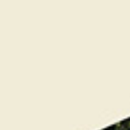
Escapade Gourmande & Golf pour 2
personnes
439
€