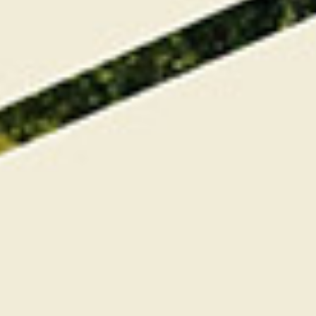
Une nuit avec petits-déjeuners, dîners et golf
pour un séjour sport et détente.
Escapade
Gourmande & Golf pour 2 personnes
Hébergement - Dîner - petits déjeuners - Green
fee.
Voir le détail du séjour ci-dessous
COMMANDER