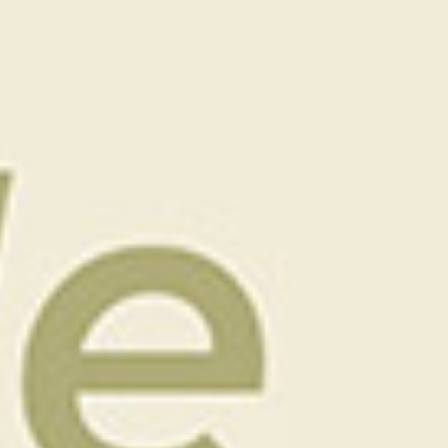
Escapade Golf
359
€
Une Escapade Golf pour 2 personnes dans un
écrin de verdure...
1 nuit pour 2 personnes, petits déjeuners
inclus
1 green fee 18 trous par personne.
Voir le détail du séjour ci-dessous