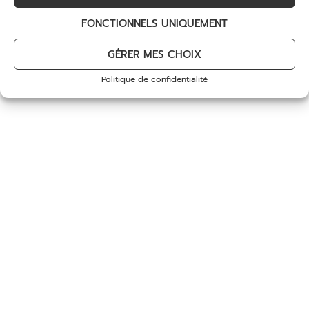
Stage Débutants
du Lundi 6 Juillet au Mercredi 8 Juillet
FONCTIONNELS UNIQUEMENT
du Jeudi 16 Juillet au Dimanche 19 Juillet
du Lundi 20 Juillet au Jeudi 23 Juillet
GÉRER MES CHOIX
du Lundi 20 Juillet au Jeudi 23 Juillet –
Politique de confidentialité
Stage Débutants
du Lundi 27 Juillet au Jeudi 30 Juillet
AOUT :
du Lundi 3 Août au Jeudi 6 Août
du Lundi 10 Août au Jeudi 13 Août
du Mercredi 12 Août au Samedi 15 Août
–
Stage Débutants
du Lundi 17 Août au Jeudi 20 Août
du Lundi 24 Août au Jeudi 27 Août –
Stage Débutants
du Jeudi 27 Août au Dimanche 30 Août
SEPTEMBRE :