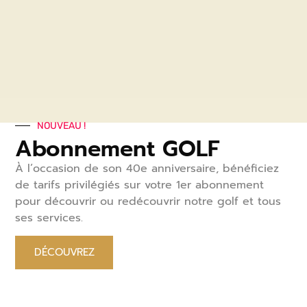
du Mardi 30 juin et Mercredi 1er juillet
(Grand Jeu)
JUILLET :
du Jeudi 2 au Vendredi 3 Juillet (Petit
jeu)
AOUT :
NOUVEAU !
Abonnement GOLF
du Samedi 1er au Mardi 4 Août
À l’occasion de son 40
e
anniversaire, bénéficiez
du Jeudi 6 au Dimanche 9 Août
de tarifs privilégiés sur votre 1
er
abonnement
du Jeudi 27 Août au Dimanche 30 Août
pour découvrir ou redécouvrir notre golf et tous
ses services.
DÉCOUVREZ
Avec Yann Kervella
AVRIL :