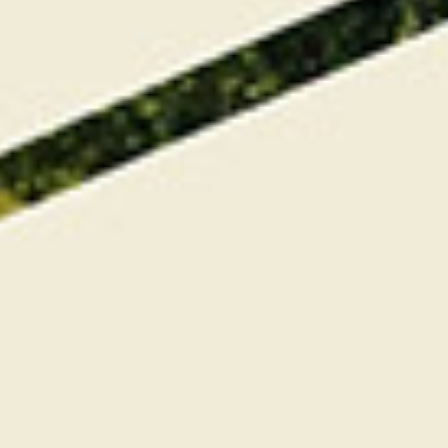
Vous aussi progressez au contact du
meilleur putter de l’European Tour 2004 &
2005 et découvrez une méthodologie
simple et accessible pour progresser et
performer !
Yann Kervella