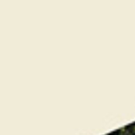
Christian CÉVAËR a passé plus de 20 ans
sur le Tour Européen se forgeant un beau
palmarès avec entre autres des victoires à
l’Open d’Espagne 2004 et à l’European
Open 2009 mais aussi le titre de n°1 des
statistiques de putting en 2004 et 2005.
Aujourd’hui, il partage son temps entre
coaching au Saint-Malo Golf Resort et au
Golf de Saint-Cloud, stages et pro-ams à
l’étranger, consulting pour le groupe
Canal+ et tournois sur le Senior Tour
Européen (Legends Tour).
Via la Cévaër Green Academy, le “maestro
du petit jeu” transmet aux joueurs
amateurs ainsi qu’aux professionnels son
savoir faire unique.