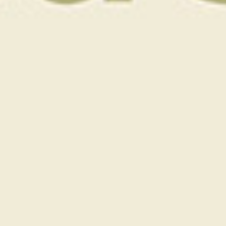
/personne
hors hébergement
Groupe de 2 à 6 joueurs
3h30 de cours par jour
matin ou après midi
Accès illimité à nos parcours (9 et 18 trous). Accès
libre au Training center, balles gratuites. Accès au
Fitness center, piscine extérieure chauffée.
Stage 3 jours
10 h 30