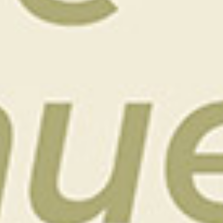
de
10 % de réduction sur votre propre
stage.
Conditions : le parrain doit avoir déjà suivi un stage avec
Yann Kervella. Le filleul ne doit pas avoir participé à un
stage au cours des 12 derniers mois. Offre non
cumulable avec les 10% de remises pour les titulaires
d'une carte LeClub Golf. Réduction valable sur les stages
×
de Yann Kervella uniquement.
Stage 2 jours
7 h
420
*
€