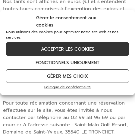
Nos tarifs sont affichés en euros (€) et s’entendent
toutes taxes comprises à l’exception des extras et
prestations complémentaires (petit déjeuner,
Gérer le consentement aux
boissons, téléphone, dépenses personnelles) et de la
cookies
taxe de séjour, égale à 2,05 € (Délibération de la
Nous utilisons des cookies pour optimiser notre site web et nos
Communauté d’agglomération du Pays de Saint-Malo
services.
en date du 29 juin 2017).
ACCEPTER LES COOKIES
Loi applicable et
FONCTIONNELS UNIQUEMENT
règlement des litiges
GÉRER MES CHOIX
Les présentes Conditions générales de vente sont
Politique de confidentialité
régies par la loi française.
Pour toute réclamation concernant une réservation
effectuée sur le site, vous êtes invités à nous
contacter par téléphone au 02 99 58 96 69 ou par
courrier à l’adresse suivante : Saint-Malo Golf Resort,
Domaine de Saint-Yvieux, 35540 LE TRONCHET.