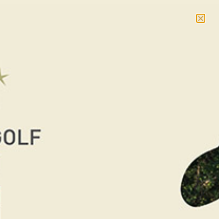
NOUVEAU : massages et cours collectifs –
En savoir
plus
RÉSERVER
Accueil
/
La Boutique Cadeaux
/
Cadeaux
Golf
/ Shirotchampi