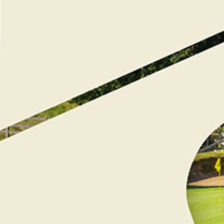
Shirotchampi
60
€
Massage crânien – 45 min
Ce massage du cuir chevelu procure une relaxation
intense et aide à libérer le stress accumulé.