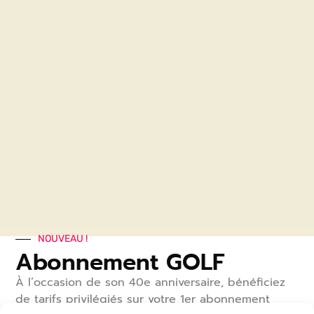
Améliorer la sensation de bien-être général
Idéal en période de fatigue ou de surcharge
mentale.
Produits similaires
NOUVEAU !
Abonnement GOLF
À l’occasion de son 40
e
anniversaire, bénéficiez
Massage Californien
Chèque Cadeau de 100€
de tarifs privilégiés sur votre 1
er
abonnement
95
€
100
€