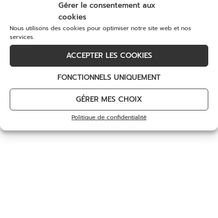
pour découvrir ou redécouvrir notre golf et tous
Gérer le consentement aux
ses services.
cookies
Choix des options
Choix des options
Nous utilisons des cookies pour optimiser notre site web et nos
services.
DÉCOUVREZ
ACCEPTER LES COOKIES
FONCTIONNELS UNIQUEMENT
GÉRER MES CHOIX
Politique de confidentialité
Pass Golf Bretagne
Teno Anma
249
€
55
€
Choix des options
Choix des options