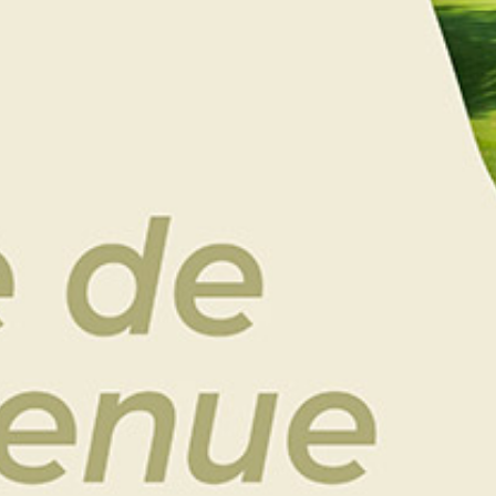
Il contribue à :
Apaiser l’esprit
Soulager les tensions
Améliorer la sensation de bien-être général
Idéal en période de fatigue ou de surcharge
mentale.
Choisissez le format de bon cadeau
Aidez-moi à choisir
Bon cadeau (par courrier)
e-Bon cadeau (par email)
AJOUTER AU PANIER
Catégorie :
Cadeaux Golf