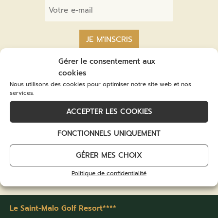
Email
*
Gérer le consentement aux
cookies
Nous utilisons des cookies pour optimiser notre site web et nos
services.
Bon cadeau
ACCEPTER LES COOKIES
Offrez un cadeau Golf, week-end à l’hôtel,
FONCTIONNELS UNIQUEMENT
Green Fees…
GÉRER MES CHOIX
LA BOUTIQUE CADEAU
Politique de confidentialité
Le Saint-Malo Golf Resort****