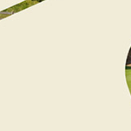
C’est avec joie que nous avons accueilli ce Samedi
25 Mai 2024, la première édition de la compétition
CHAMPAGNE CHARDONET ERIC
.
Cette compétition s’est déroulé en
SIMPLE
(22
joueurs)
et également en
SCRAMBLE A 2
(52
joueurs).
Au total, 74 joueurs se sont présentés au départ.
Cette journée s’est terminé par une remise des
prix ou les participants et participantes ont pu
apprécier le Champagne de la Maison CHAMPAGNE
RENÉ CHARDONNET & FILS.
Nombreux chanceux ont également pu remporter
en lot, du champagne. Egalement un Magnum au