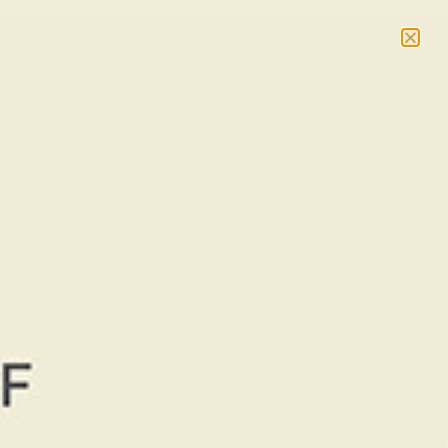
NOUVEAU : massages et cours collectifs –
En savoir
plus
RÉSERVER
< RETOUR AUX ÉVÉNEMENTS
Retour sur la compétition
Champagne Chardonnet
Eric