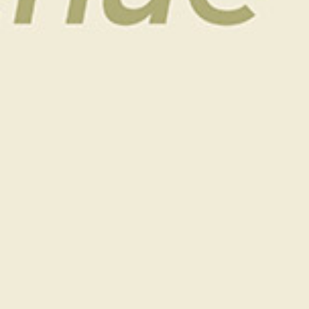
Résultats SCRAMBLE A 2 :
Ici
1ere équipe BRUT : Ruckstuhl Louis et Ruckstuhl
Didier
1ere équipe NET : Coutant Thomas et Trijasse
Maxime