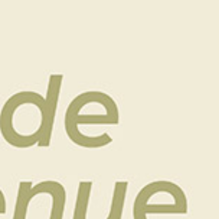
tirage au sort.
Merci à notre Sponsor:
CHAMPAGNE RENÉ CHARDONNET & FILS
7 Rue de Jouy, 51390 Ville-Dommange
site web :
Principale (champagne-
chardonneteric.com)
Résultats SIMPLE :
Ici
1er BRUT : GARNIER Pierre
1er NET : DAVID Fanch