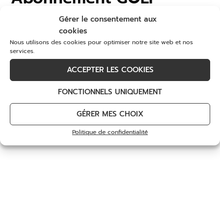
À l’occasion de son 40
e
anniversaire, bénéficiez
Gérer le consentement aux
de tarifs privilégiés sur votre 1
er
abonnement
cookies
pour découvrir ou redécouvrir notre golf et tous
Nous utilisons des cookies pour optimiser notre site web et nos
ses services.
services.
ACCEPTER LES COOKIES
DÉCOUVREZ
FONCTIONNELS UNIQUEMENT
GÉRER MES CHOIX
Recevez nos offres et actualités
Politique de confidentialité
Email
*