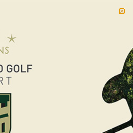
NOUVEAU : massages et cours collectifs –
En savoir
plus
RÉSERVER
< RETOUR AUX ÉVÉNEMENTS
Championnat de France
par équipe Séniors