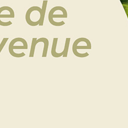
Du 9 au 11 juin, l’équipe Seniors 3 du Golf de Saint-
Malo disputait le Championnat de France de 1ère
Division sur le magnifique mais très technique
parcours d’Albi.
Composée de Jean-Pierre Durand, Michel Simon,
Louis Trémorin et Hervé Roccon, l’équipe s’est
classée 22e sur 31 à l’issue des deux tours de
Strokeplay. Lors du match de maintien, notre
équipe affrontait Morfontaine en formule
matchplay (un Foursome et deux simples). Grâce à
une victoire en Foursome et un succès en simple,
l’équipe a remporté la rencontre et assuré son
maintien en 1ère Division! Bravo à nos joueurs pour
cette belle performance et ce maintien en 1ère
Division !