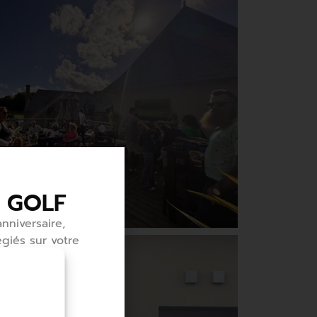
 GOLF
nniversaire,
égiés sur votre
uvrir ou
 tous ses