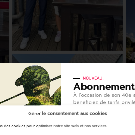
NOUVEAU !
Abonnement
À l’occasion de son 40
e
a
bénéficiez de tarifs privil
1
er
abonnement pour déco
Gérer le consentement aux cookies
redécouvrir notre golf et
services.
ns des cookies pour optimiser notre site web et nos services.