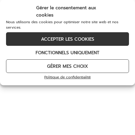
Il y aura des tee gifts tous les matins !
À l’occasion de son 40
e
anniversaire, bénéficiez
Gérer le consentement aux
de tarifs privilégiés sur votre 1
er
abonnement
cookies
pour découvrir ou redécouvrir notre golf et tous
Nous utilisons des cookies pour optimiser notre site web et nos
ses services.
services.
ACCEPTER LES COOKIES
DÉCOUVREZ
FONCTIONNELS UNIQUEMENT
Recevez nos offres et actualités
GÉRER MES CHOIX
Email
Politique de confidentialité
*