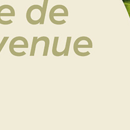
Compétition du 16 au 20
août 2023
Cette compétition créée par Dagfinn Sannerud et
Roland Beaumanoir en 2000 va fêter ses 23 ans.
Ce tournoi amateur se déroule sur 4 tours en simple,
strokeplay ou stableford suivant les séries, du jeudi
au dimanche, comme les professionnels mais sans
cut !
Le concours de par 3
se fera le
mercredi 16 août
2021
à 14h et la remise des prix aura lieu le soir
même avec un pot !