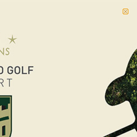
NOUVEAU : massages et cours collectifs –
En savoir
plus
RÉSERVER
Open des
Thermes Marins
de Saint-Malo /
Eurogolf