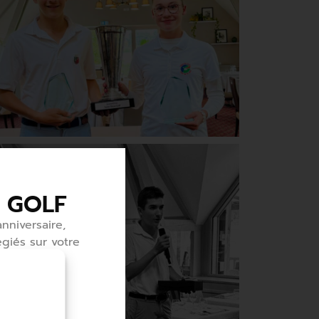
 GOLF
nniversaire,
égiés sur votre
uvrir ou
 tous ses