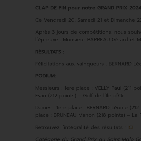
CLAP DE FIN pour notre GRAND PRIX 202
Ce Vendredi 20, Samedi 21 et Dimanche 22
Après 3 jours de compétitions, nous souha
l’épreuve : Monsieur BARREAU Gérard et M
RÉSULTATS :
Félicitations aux vainqueurs : BERNARD Léo
PODIUM:
Messieurs : 1ere place : VELLY Paul (211 p
Evan (212 points) – Golf de l’Ile d’Or
Dames : 1ere place : BERNARD Léonie (212 
place : BRUNEAU Manon (218 points) – La 
Retrouvez l’intégralité des résultats :
ICI
Catégorie du Grand Prix du Saint Malo Go