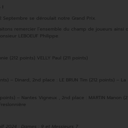
4 !
 Septembre se déroulait notre Grand Prix.
itons remercier l’ensemble du champ de joueurs ainsi q
onsieur LEBOEUF Philippe.
nie (212 points) VELLY Paul (211 points)
oints) – Dinard, 2nd place : LE BRUN Tim (212 points) – L
points) – Nantes Vigneux , 2nd place : MARTIN Manon (21
Freslonnière
lf 2024 : Dames : 9 et Messieurs 7