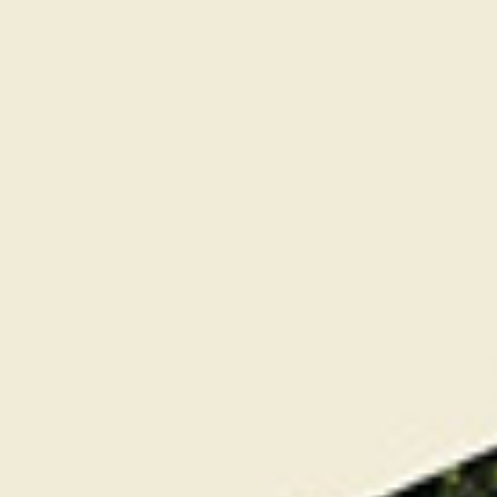
départ en shotgun à 9h00.
Animations sur le parcours : pause bretonne,
concours de drive et de précision, ainsi qu’un
concours Hole‑in‑One
Pause Gourmande à partir de 16h30 sur les
terrasses de la baie, dans un cadre
exceptionnel face à la mer. En soirée les
participants se sont retrouvés au
Relais Saint-
Michel
pour un dîner de gala d’exception
face au
Mont-Saint-Michel
. La soirée a été
ponctuée par un concours de chipping avec
le Mont en toile de fond. L’ambiance musicale
pop, assurée par le groupe «
Swan »
, a
accompagné les convives tout au long de la
soirée, tandis qu’un coucher de soleil venait
sublimer ce cadre unique.