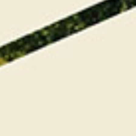
De nombreux
tirages au sort
ont été
organisés au cours de la soirée. Nous avons
eu le plaisir d’accueillir la Fédération Française
de Golf pour la réalisation d’un clip vidéo
retraçant toute le compétition.
⛳ Dimanche 14 juin – Golf de
Granville
Compétition en formule Shamble à deux,
départ en shotgun à 9h00.
Deuxième journée de compétition sur le Golf
de Granville, classé parmi les 100 meilleurs
parcours européens, réputé pour son tracé
links naturel, ses dunes majestueuses et ses
panoramas maritimes.
Sur le parcours : pause normande, concours
de drive et de précision.