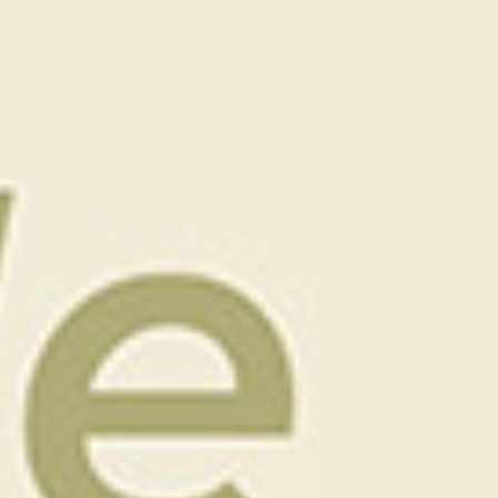
Un grand merci à la FFGolf pour la réalisation de
cette magnifique vidéo, qui retrace avec justesse
notre compétition disputée sur deux jours.
Le Golf de Granville et Saint Malo Golf Resort