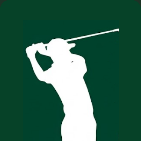
NOUVEAU : massages et cours collectifs –
En savoir
plus
RÉSERVER
< RETOUR AUX ÉVÉNEMENTS
OPEN DES THERMES
MARINS 2024