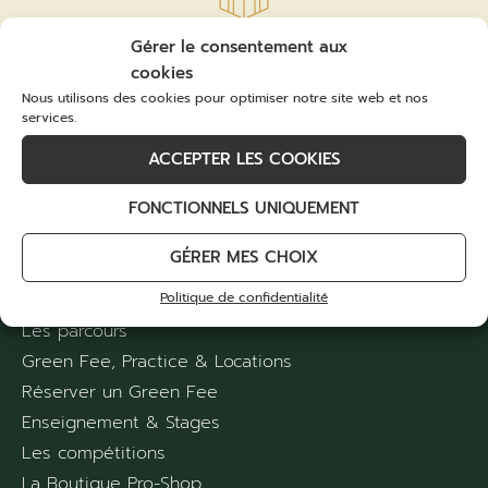
Gérer le consentement aux
Bon cadeau
cookies
Offrez un cadeau Golf, week-end à l’hôtel,
Nous utilisons des cookies pour optimiser notre site web et nos
services.
Green Fees…
ACCEPTER LES COOKIES
LA BOUTIQUE CADEAU
FONCTIONNELS UNIQUEMENT
GÉRER MES CHOIX
Le Saint-Malo Golf Resort****
Politique de confidentialité
Les parcours
Green Fee, Practice & Locations
Réserver un Green Fee
Enseignement & Stages
Les compétitions
La Boutique Pro-Shop