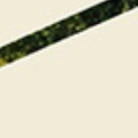
2eme Brut :
SAVIDAN Jean-Dominique (PGA France)
– LAURIN Victor – LEPAGE Clément – CORRE
Vincent
3eme Brut :
LESCATREYES Patryk (Saint-Samson) –
SEVESTRE Stéphanie – SEVESTRE Jean-François –
SALARDAINE Gilles
NET :
1er Net :
CHAPERON Emmanuel (Saint-Malo) –
BERUEL Arnaud – DESILLE Richard – LEBEL Pierre-
Yves
2eme Net :
BIGUET Stéphane (PGA France) –
WALDUNG Catherine – BEIGE Thierry – LE PENNEC
Manuel
3eme Net :
BRIEN Arnaud (PGA France) – LEVEQUE
Philippe – LEVEQUE Elisabeth – GUILLOT Jean