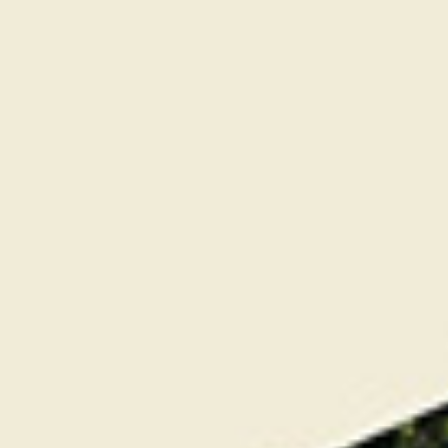
Nous souhaitons remercier l’ensemble des
professionnels de golf pour leur participation ainsi
que les joueurs et joueuses qui ont contribué à la
réussite de cet événement. Merci également à nos
partenaires
Golf Emeraude
et
Ouest Boissons
pour
leurs généreuses dotations. Et enfin, merci aux
prestataires dédiés à la soirée de gala qui a été
sans aucun doute appréciée de toutes et tous :
Judy, Delphine et Emma pour le show musical et
Cyril (Ste Fix-e) pour l’éclairage.
Côté podium, ont été récompensé les 3 premiers
équipes Brut et les 3 premières équipes Net :
BRUT :
1er Brut :
RINGARD Lenaick (Chateau du Bois Guy)
– LAGE Alexandre – ROCHARD Sylvie – BECHAUD
Alexandre