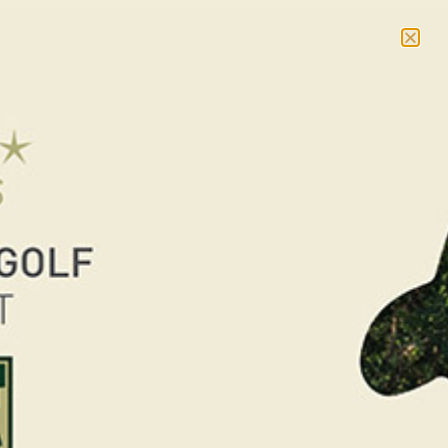
NOUVEAU : massages et cours collectifs –
En savoir
plus
RÉSERVER
< RETOUR AUX ÉVÉNEMENTS
PRO AM du Saint Malo
Golf Resort 2026