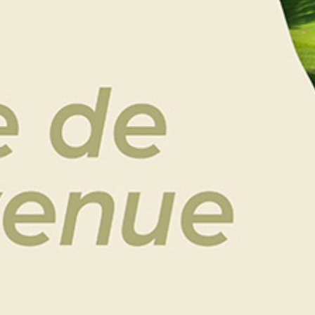
TELECHARGEZ LE BLLETIN D’INSCRIPTION 2026
Le Samedi 4 et le Dimanche 5 Juillet prochains, le
Saint-Malo Golf Resort accueillera son PRO-AM!
Deux journées placées sous le signe de la
compétition et de la convivialité, dans un cadre
exceptionnel.
Le samedi soir, une soirée de gala animée par un
concert viendra prolonger l’événement dans une
ambiance festive.
Tout au long du week-end, les participants
s’affronteront sur le parcours 18 trous, connu pour
avoir accueilli l’Alps Tour de 2016 à 2019.
Votre inscription comprend :
Le Vendredi 3 Juillet :