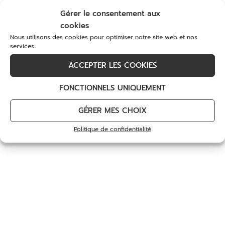
249
€
67
€
–
129
€
pour découvrir ou redécouvrir notre golf et tous
Gérer le consentement aux
ses services.
cookies
Choix des options
Choix des options
Nous utilisons des cookies pour optimiser notre site web et nos
DÉCOUVREZ
services.
ACCEPTER LES COOKIES
FONCTIONNELS UNIQUEMENT
GÉRER MES CHOIX
Politique de confidentialité
Massage du Dos
Stages de Golf avec Yann
Kervella
55
€
420
€
–
800
€
Choix des options
Choix des options