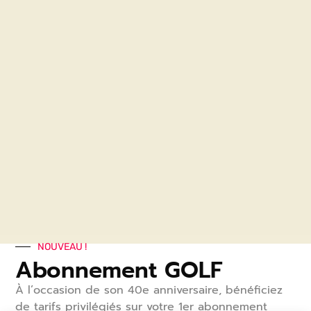
Valable uniquement sur le Saint-Malo Golf Resort.
Ce chèque cadeau ne pourra donner lieu à aucun
remboursement.
Produits similaires
NOUVEAU !
Abonnement GOLF
À l’occasion de son 40
e
anniversaire, bénéficiez
Pass Golf Bretagne
Saint-Malo Golf Pass
de tarifs privilégiés sur votre 1
er
abonnement