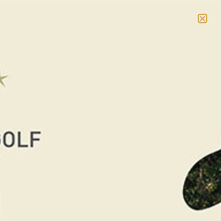
NOUVEAU : massages et cours collectifs –
En savoir
plus
RÉSERVER
Accueil
/
La Boutique Cadeaux
/
Cadeaux
Golf
/ Chèque Cadeau de 100€