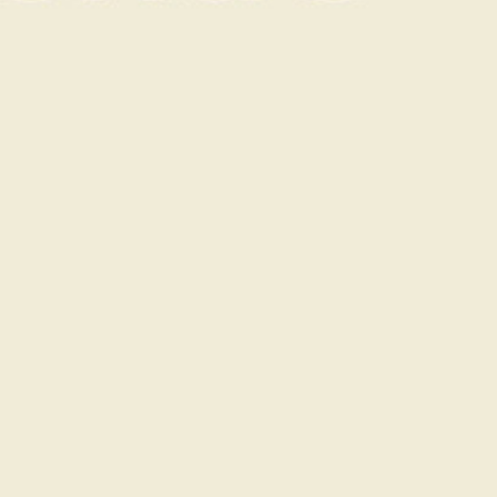
Livraison gratuite
Paiement sécurisé
Bon cadeau valable 12 mois
Description
Description
Chèque cadeau d’une valeur de 100 €
Vous pouvez cumuler les chèques cadeaux pour
atteindre le montant souhaité.
Conditions d’utilisation :
Nous vous demandons de bien vouloir réserver vos
prestations à l’avance.