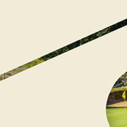
Chèque Cadeau de
100€
100
€
Chèque cadeau d’une valeur de cent euros.
Pour un anniversaire, un mariage ou simplement pour