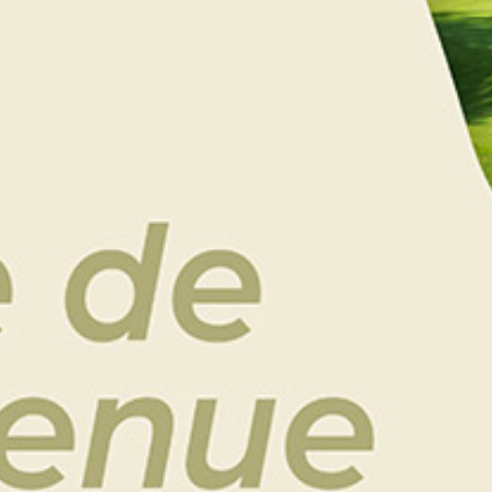
le plaisir d’offrir : utiliser un chèque cadeau, c’est
l’assurance de faire plaisir !
Le destinataire de ce bon pourra, selon ses envies,
choisir de vivre un moment sportif au golf ou de
détente dans notre hôtel-restaurant, mais pourra
aussi utiliser ce chèque à la boutique du Golf.
Choisissez le format de bon cadeau
Aidez-moi à choisir
Bon cadeau (par courrier)
e-Bon cadeau (par email)
AJOUTER AU PANIER
Catégories :
Cadeaux Golf
,
Chèque cadeau