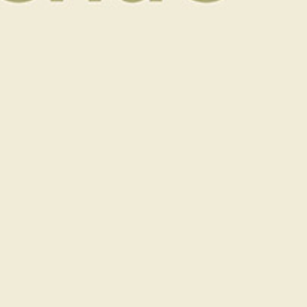
Livraison gratuite
Paiement sécurisé
Bon cadeau valable 12 mois
Description
Description
Chèque cadeau d’une valeur de 60 €
Vous pouvez cumuler les chèques cadeaux pour
atteindre le montant souhaité.
Conditions d’utilisation :
Nous vous demandons de bien vouloir réserver vos
prestations à l’avance.