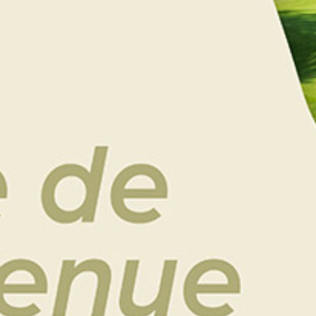
Malo Golf Resort**** mais vous hésitez entre plusieurs
produits ? En offrant ce chèque cadeau d’une valeur
de 60 €, vous avez la garantie de faire plaisir.
Green-fee, stage de golf, repas au restaurant, nuit
d’hôtel, boutique… Le destinataire pourra choisir ce
qui lui fait plaisir.
Choisissez le format de bon cadeau
Aidez-moi à choisir
Bon cadeau (par courrier)
e-Bon cadeau (par email)
AJOUTER AU PANIER
Catégories :
Cadeaux Golf
,
Chèque cadeau