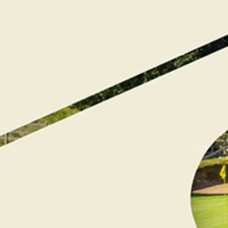
Chèque Cadeau de
60€
60
€
Chèque cadeau d’une valeur de soixante euros.
Vous souhaitez offrir un moment privilégié au Saint-