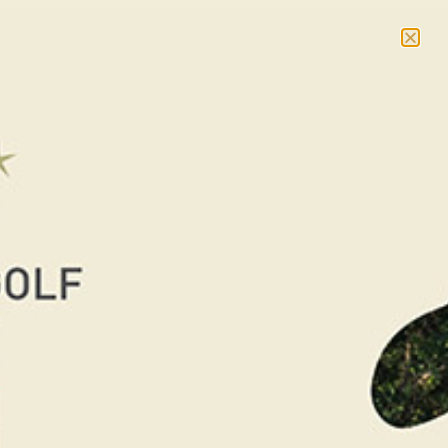
NOUVEAU : massages et cours collectifs –
En savoir
plus
RÉSERVER
Accueil
/
La Boutique Cadeaux
/
Cadeaux
Golf
/ Chèque Cadeau de 60€