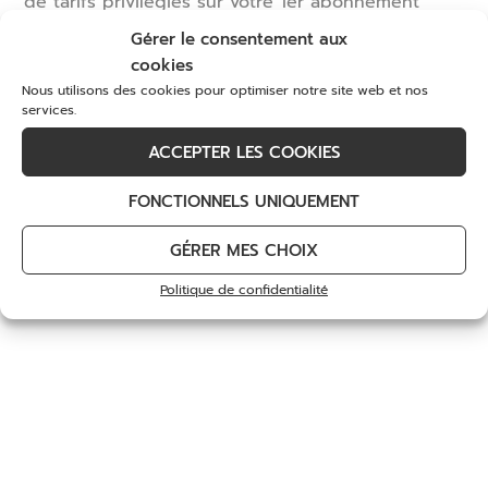
montant de votre choix
Kervella
de tarifs privilégiés sur votre 1
er
abonnement
pour découvrir ou redécouvrir notre golf et tous
420
€
–
800
€
Gérer le consentement aux
Lire la suite
ses services.
cookies
Choix des options
Nous utilisons des cookies pour optimiser notre site web et nos
DÉCOUVREZ
services.
ACCEPTER LES COOKIES
FONCTIONNELS UNIQUEMENT
GÉRER MES CHOIX
Politique de confidentialité
Drainage lymphatique
Escapade Gourmande &
Golf pour 2 personnes
175
€
439
€
Choix des options