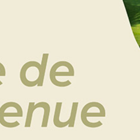
Michel
150
€
Découvrez 2 des plus beaux parcours du Grand
Ouest et de France !
Deux parcours d’exceptions :
Golf de Granville
: Unique links en France, classé
parmi les 100 meilleurs parcours d’Europe, ce
parcours vous ravira par son authenticité semblable
aux parcours séculaires d’Irlande ou d’Ecosse.
Saint-Malo Golf Resort
: Parcours hôte de l’Alps Tour
de 2016 à 2019 et de nombreux grands
championnats français. L’hôtel **** du Resort
contribuera à vous faire passer un agréable séjour à
seulement 30 minutes du Mont-Saint-Michel,