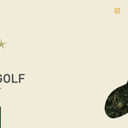
NOUVEAU : massages et cours collectifs –
En savoir
plus
RÉSERVER
Accueil
/
La Boutique Cadeaux
/
Cadeaux Golf
/ Pass
Golf en baie du Mont-Saint-Michel