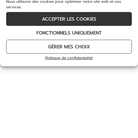
Nous utilisons des cookies pour optimiser notre site web et nos
services.
DÉCOUVREZ
ACCEPTER LES COOKIES
FONCTIONNELS UNIQUEMENT
GÉRER MES CHOIX
Politique de confidentialité
Chèque Cadeau de 30€
Escapade Gourmande
30
€
299
€
Choix des options
Choix des options