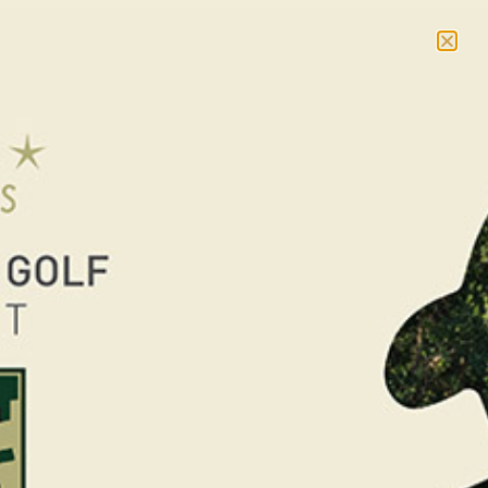
NOUVEAU : massages et cours collectifs –
En savoir
plus
RÉSERVER
< RETOUR AUX ÉVÉNEMENTS
GRAND PRIX du Saint-
Malo Golf Resort