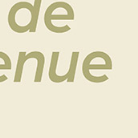
2026 sont ouvertes !
Café d’accueil, pauses parcours et tee gift tous les
jours !
L’occasion d’associer compétition et convivialité.
Compétition ouverte aux 171 premiers inscrits.
Nous vous attendons nombreux !
Inscriptions et informations complémentaires
auprès de l’accueil du golf :
golf@saintmalogolf.com / 02 99 58 96 69
TRANCHES HORAIRES DES
DEPARTS :