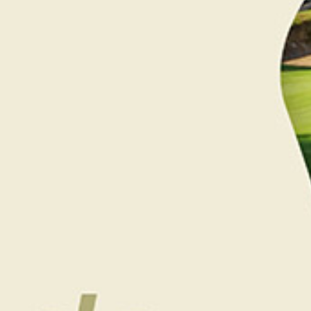
TÉLECHARGEZ LE BULLETIN D’INSCRIPTION OPEN
DES THERMES MARINS 2026
du Mercredi 19 au Dimanche 23 Aout 2026
Formule de jeu : Simple Stableford/Strokeplay
Mercredi 19 août
: Concours de
Par 3
en shotgun
(parcours 9 trous)
Du jeudi 20 au dimanche 23 août
:
Open 4 tours
(parcours 18 trous)
Dimanche 23 Aout : Initiation Golf
Les inscriptions pour l’Open des Thermes Marins