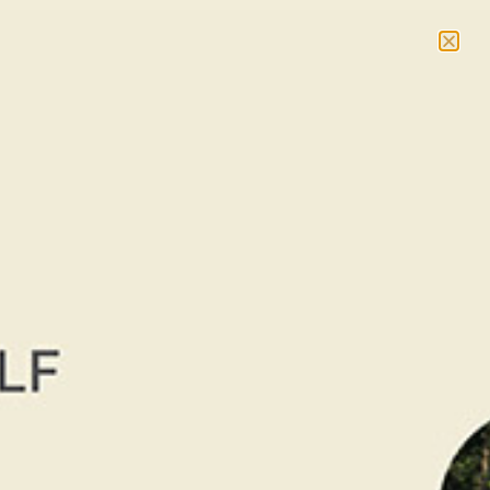
NOUVEAU : massages et cours collectifs –
En savoir
plus
RÉSERVER
< RETOUR AUX ÉVÉNEMENTS
Open des Thermes Marins
de Saint-Malo 2026
Du 19 au 23 août 2026