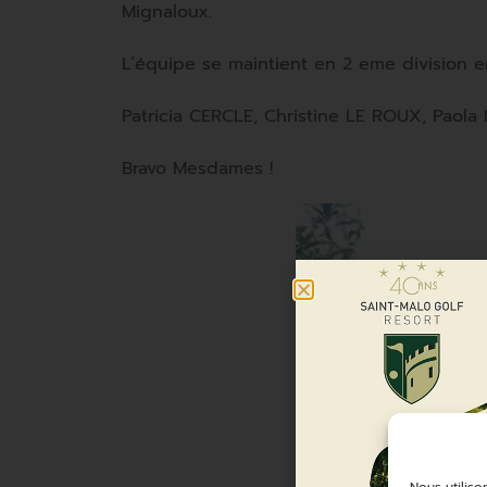
Mignaloux.
L’équipe se maintient en 2 eme division e
Patricia CERCLE, Christine LE ROUX, Paol
Bravo Mesdames !