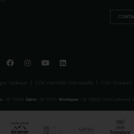
ers
CONTA
que cadeaux
CGV clientèle individuelle
CGV Groupes
o :
IW 70658,
Sabre :
IW 51020,
Worldspan :
IW XSBGO Hôtel adhérent à