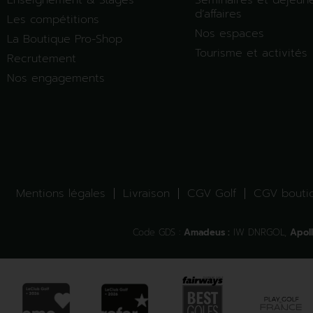
Enseignement & Stages
Séminaires et déjeun
d’affaires
Les compétitions
Nos espaces
La Boutique Pro-Shop
Tourisme et activités
Recrutement
Nos engagements
Mentions légales
Livraison
CGV Golf
CGV bouti
Code GDS :
Amadeus :
IW DNRGOL,
Apoll