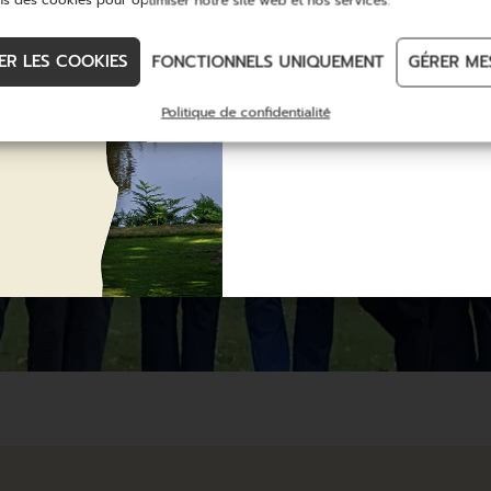
ns des cookies pour optimiser notre site web et nos services.
DÉCOUVREZ
ER LES COOKIES
FONCTIONNELS UNIQUEMENT
GÉRER ME
Politique de confidentialité