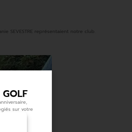
anie SEVESTRE représentaient notre club.
 GOLF
nniversaire,
égiés sur votre
uvrir ou
 tous ses