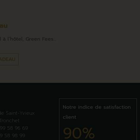
au
à l’hôtel, Green Fees…
ADEAU
Notre indice de satisfaction
e Saint-Yvieux
client
Tronchet
90%
99 58 96 69
9 58 98 99