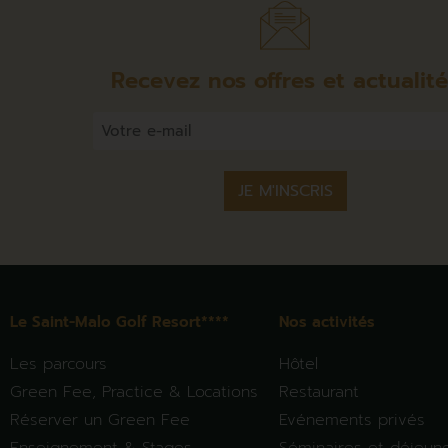
Recevez nos offres et actualit
Email
*
Le Saint-Malo Golf Resort****
Nos activités
Les parcours
Hôtel
Green Fee, Practice & Locations
Restaurant
Réserver un Green Fee
Evénements privés