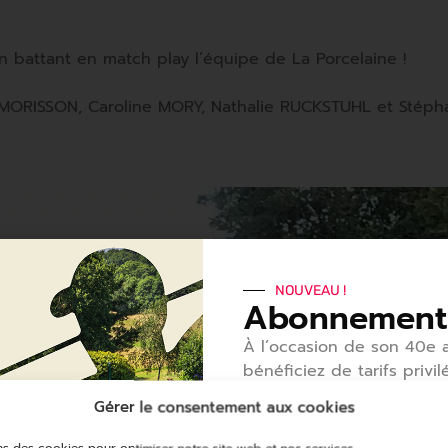
n battant en match play l’équipe de La Porcelaine !
a MORISSON, Caroline MORY, Nathalie RUCKSTUHL et Stéph
NOUVEAU !
Abonnement
À l’occasion de son 40
e
a
bénéficiez de tarifs privil
1
er
abonnement pour déco
Gérer le consentement aux cookies
redécouvrir notre golf et
services.