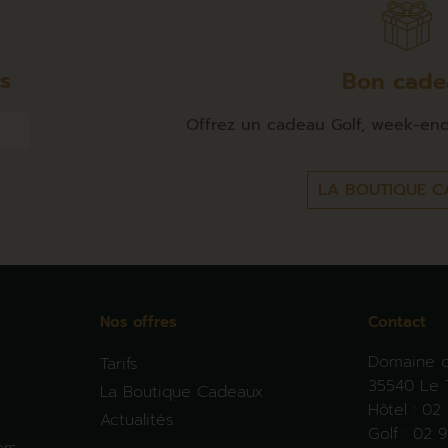
és
Bon cade
Offrez un cadeau Golf, week-end 
LA BOUTIQUE C
Nos offres
Contact
Domaine d
Tarifs
35540 Le 
La Boutique Cadeaux
Hôtel :
02 
Actualités
Golf :
02 9