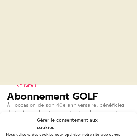
NOUVEAU !
Abonnement GOLF
À l’occasion de son 40
e
anniversaire, bénéficiez
de tarifs privilégiés sur votre 1
er
abonnement
pour découvrir ou redécouvrir notre golf et tous
Gérer le consentement aux
ses services.
cookies
Nous utilisons des cookies pour optimiser notre site web et nos